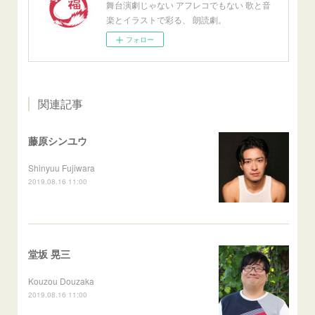
舞台演劇じゃない アフレコでもない 歌と音
楽とイラストで彩る、 朗読劇。
フォロー
関連記事
藤原シンユウ
Shinyuu Fujiwara
2019.08.16 11:00
堂坂 晃三
Kouzou Douzaka
2019.08.16 11:00