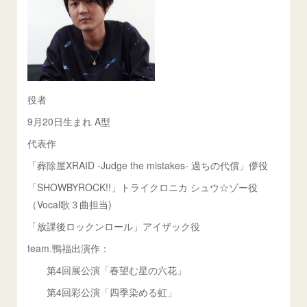
役者
9月20日生まれ A型
代表作
「葬除屋XRAID -Judge the mistakes- 過ちの代償」儚役
「SHOWBYROCK!!」トライクロニカ シュウ☆ゾー役
（Vocal歌３曲担当)
「放課後ロックンロール」アイザック役
team.鴨福出演作：
第4回展公演「春望む星の六花」
第4回彩公演「四季染める虹」