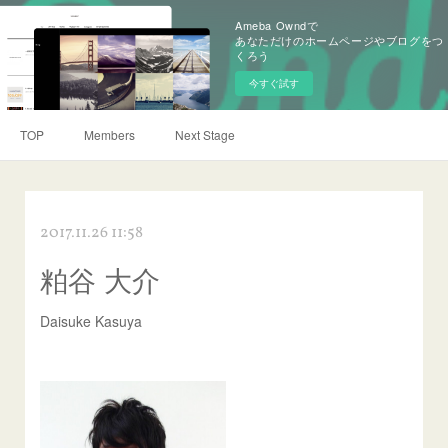
Ameba Owndで
あなただけのホームページやブログをつ
くろう
今すぐ試す
TOP
Members
Next Stage
2017.11.26 11:58
粕谷 大介
Daisuke Kasuya