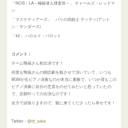
「NCIS：LA～極秘潜入捜査班～」 チャールズ・レッドマ
ン
「マスケティアーズ」 パリの四銃士 ディディ(アント
ン・サンダース)
「42」 ハロルド・パロット
コメント：
チーム鴨福さん初出演です！
何度も鴨福さんの朗読劇を観させて頂いていて、いつも
BGMが生ピアノ演奏なのが本当に素敵で、いつか僕もこの
ピアノ演奏に自分の芝居をのせてみたいと思っていたの
で、念願叶っての出演なのです！
全力で頑張りますので、観に来てくださったら幸せです！
Twitter：
@dt_saka