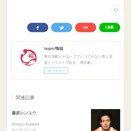
team.鴨福
舞台演劇じゃない アフレコでもない 歌と音
楽とイラストで彩る、 朗読劇。
フォロー
関連記事
藤原シンユウ
Shinyuu Fujiwara
2019.08.16 11:00