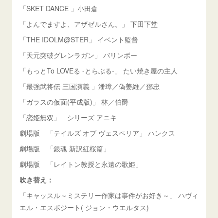
「SKET DANCE 」小田倉
「よんでますよ、アザゼルさん。」 下田下堂
「THE IDOLM@STER」 イベント監督
「天元突破グレンラガン」 バリンボー
「もっとTo LOVEる -とらぶる-」 たい焼き屋の主人
「最強武将伝 三国演義 」潘璋／偽姜維／鄧忠
「ガラスの仮面(平成版)」 林／伯爵
「恋姫無双」 シリーズ アニキ
劇場版 「テイルズ オブ ヴェスペリア」 ハンクス
劇場版 「銀魂 新訳紅桜篇」
劇場版 「レイトン教授と永遠の歌姫」
吹き替え：
「キャッスル～ミステリー作家は事件がお好き～」 ハヴィ
エル・エスポジート( ジョン・ウエルタス)