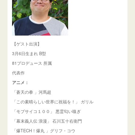
【ゲスト出演】
3月6日生まれ B型
81プロデュース 所属
代表作
アニメ：
「蒼天の拳 」河馬超
「この素晴らしい世界に祝福を！」 ガリル
「モブサイコ１００」 悪霊匂い嗅ぎ
「幕末義人伝 浪漫」 石川五十右衛門
「爆TECH！爆丸 」グリフ・コウ