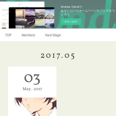
Ameba Owndで
あなただけのホームページやブログをつ
くろう
今すぐ試す
TOP
Members
Next Stage
2017
.
05
03
May
2017